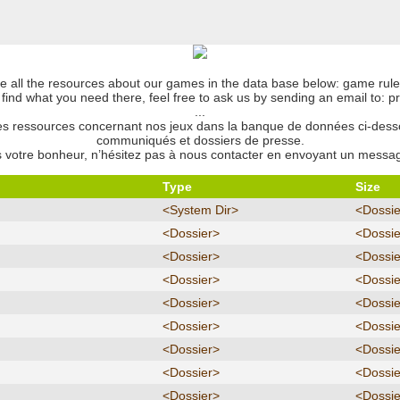
here all the resources about our games in the data base below: game ru
t find what you need there, feel free to ask us by sending an email to: 
...
 les ressources concernant nos jeux dans la banque de données ci-desso
communiqués et dossiers de presse.
as votre bonheur, n’hésitez pas à nous contacter en envoyant un messa
Type
Size
<System Dir>
<Dossie
<Dossier>
<Dossie
<Dossier>
<Dossie
<Dossier>
<Dossie
<Dossier>
<Dossie
<Dossier>
<Dossie
<Dossier>
<Dossie
<Dossier>
<Dossie
<Dossier>
<Dossie